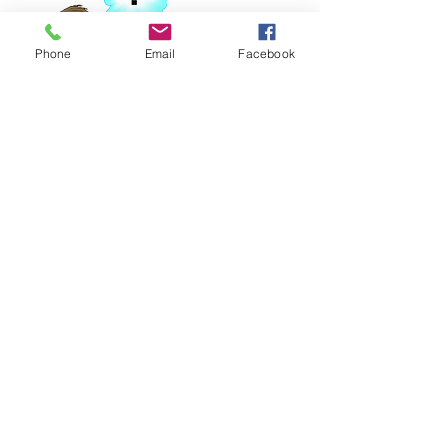
Phone
Email
Facebook
Bijles Duits /
examenbegeleiding Duits
Wij bieden tevens bijlessen Duits
aan en examenbegeleiding Duitse
taal en letterkunde voor studenten
HBO en (eindexamen)leerlingen
vmbo, havo en vwo. Onder leiding
van een bevoegd docent Duits.